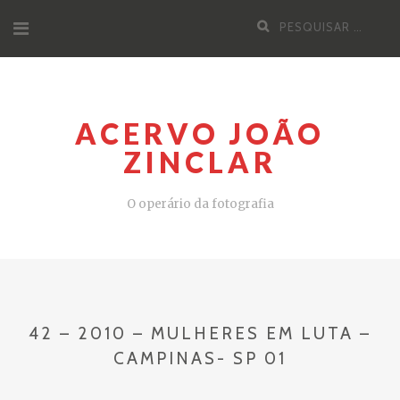
Pular
Pesquisa
para
por:
o
conteúdo
ACERVO JOÃO
ZINCLAR
O operário da fotografia
42 – 2010 – MULHERES EM LUTA –
CAMPINAS- SP 01