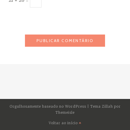
21 + 26 =
Orgulhosamente baseado no
WordPress
|
Tema Zillah por
Themeisle
Voltar ao início