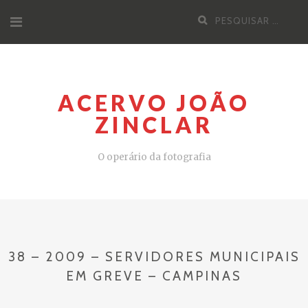
Pular
Pesquisa
para
por:
o
conteúdo
ACERVO JOÃO
ZINCLAR
O operário da fotografia
38 – 2009 – SERVIDORES MUNICIPAIS
EM GREVE – CAMPINAS